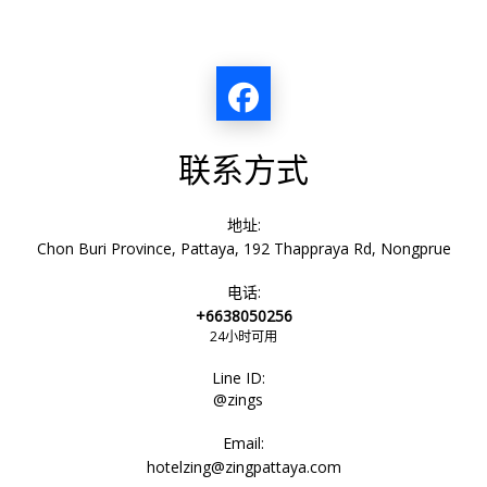
联系方式
地址:
Chon Buri Province, Pattaya, 192 Thappraya Rd, Nongprue
电话:
+6638050256
24小时可用
Line ID:
@zings
Email:
hotelzing@zingpattaya.com