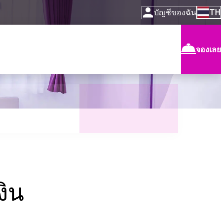
บัญชีของฉัน
TH
จองเลย
ิน