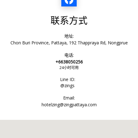
联系方式
地址:
Chon Buri Province, Pattaya, 192 Thappraya Rd, Nongprue
电话:
+6638050256
24小时可用
Line ID:
@zings
Email:
hotelzing@zingpattaya.com