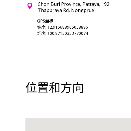
Chon Buri Province, Pattaya, 192
Thappraya Rd, Nongprue
GPS坐标
纬度: 12.915688965038896
经度: 100.87130353770074
位置和方向