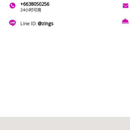
+6638050256
24小时可用
Line ID:
@zings