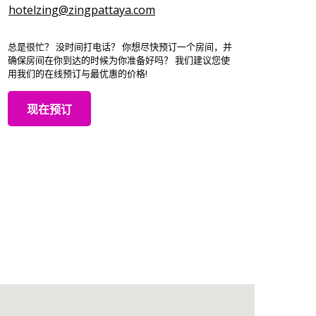
hotelzing@zingpattaya.com
总是很忙？ 没时间打电话？ 你想尽快预订一个房间，并
确保房间在你到达的时候为你准备好吗？ 我们建议您使
用我们的在线预订与最优惠的价格!
现在预订