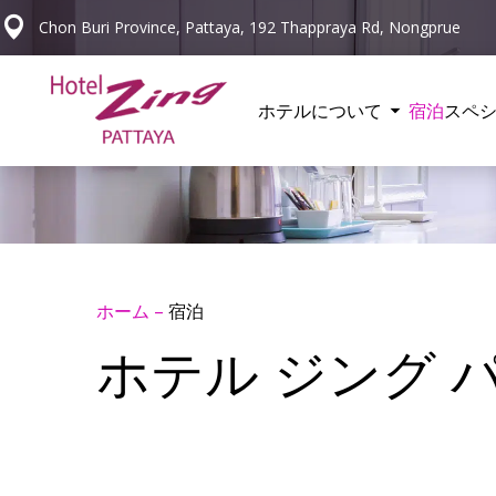
Chon Buri Province, Pattaya, 192 Thappraya Rd, Nongprue
ホテルについて
宿泊
スペ
ホーム
–
宿泊
ホテル ジング 