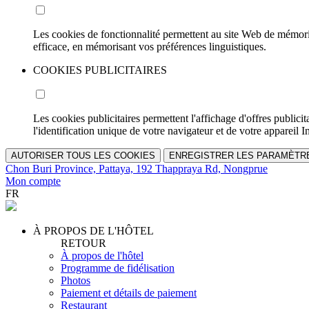
Les cookies de fonctionnalité permettent au site Web de mémorise
efficace, en mémorisant vos préférences linguistiques.
COOKIES PUBLICITAIRES
Les cookies publicitaires permettent l'affichage d'offres public
l'identification unique de votre navigateur et de votre appareil In
AUTORISER TOUS LES COOKIES
ENREGISTRER LES PARAMÈTR
Chon Buri Province, Pattaya, 192 Thappraya Rd, Nongprue
Mon compte
FR
À PROPOS DE L'HÔTEL
RETOUR
À propos de l'hôtel
Programme de fidélisation
Photos
Paiement et détails de paiement
Restaurant